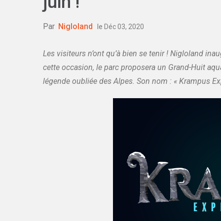
juin !
Par
Nigloland
le
Déc 03, 2020
Les visiteurs n’ont qu’à bien se tenir ! Nigloland i
cette occasion, le parc proposera un Grand-Huit aqu
légende oubliée des Alpes. Son nom : « Krampus Exp