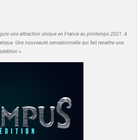
naugure une attraction unique en France au printemps 2021. A
atique. Une nouveauté sensationnelle qui fait renaître une
édition ».